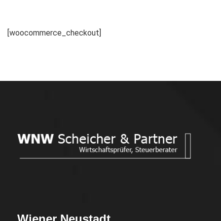
[woocommerce_checkout]
Wiener Neustadt