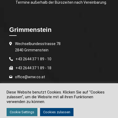
Termine außerhalb der Bürozeiten nach Vereinbarung.
Grimmenstein
Wechselbundesstrasse 78
2840 Grimmenstein
+43 2644 37 1 89 - 10
+43 2644 37 1 89 - 18
office@wnw.co.at
MO - DO:
Diese Website benutzt Cookies. Klicken Sie auf "Cookies
08:00 bis 12:00 Uhr
zulassen", um die Website mit all ihren Funktionen
13:00 bis 16:30 Uhr
verwenden zu können.
FR: 08:00 bis 14:00 Uhr
Termine außerhalb der Bürozeiten nach Vereinbarung.
Cookie Settings
Cookies zulassen