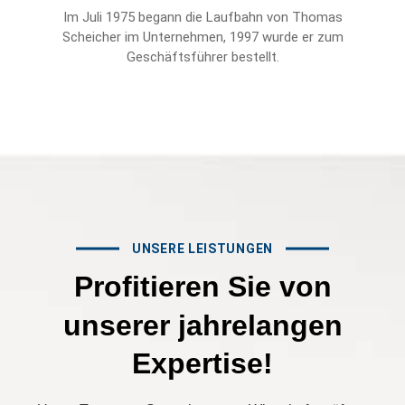
 von
Im Juli 1975 begann die Laufbahn von Thomas
In
b
Scheicher im Unternehmen, 1997 wurde er zum
Z
Geschäftsführer bestellt.
UNSERE LEISTUNGEN
Profitieren
Sie
von
unserer
jahrelangen
Expertise!