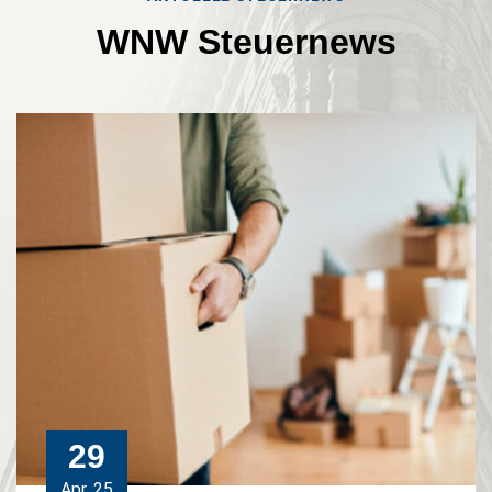
WNW
Steuernews
29
Apr, 25