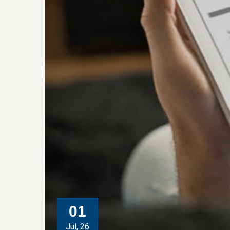
01
Jul, 26