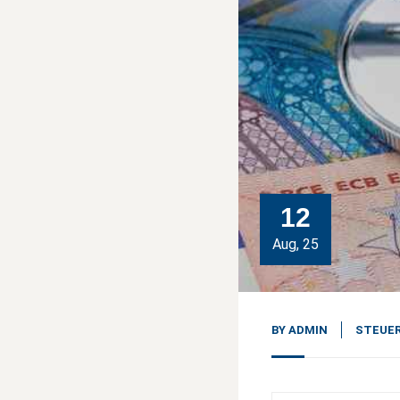
12
Aug, 25
BY
ADMIN
STEUER