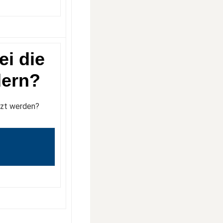
ei die
dern?
tzt werden?