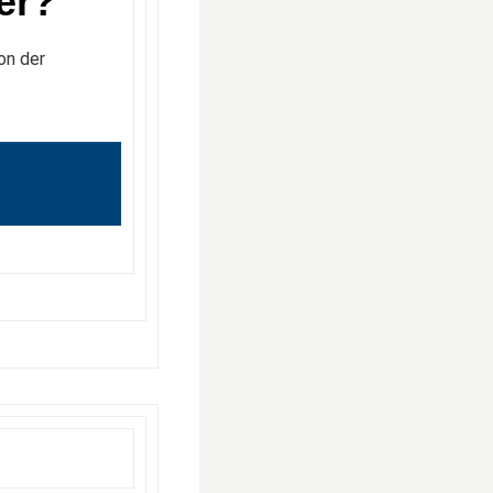
er?
on der